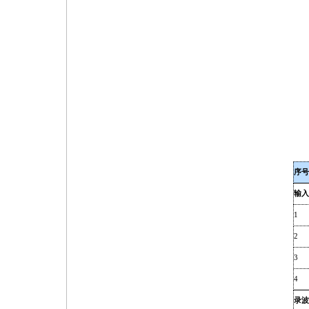
序号
输入
1
2
3
4
录波