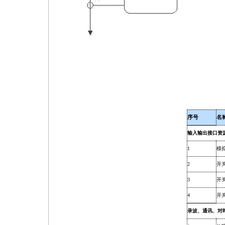
序号
名
输入输出接口资
1
模
2
开
3
开
4
开
录波、通讯、对