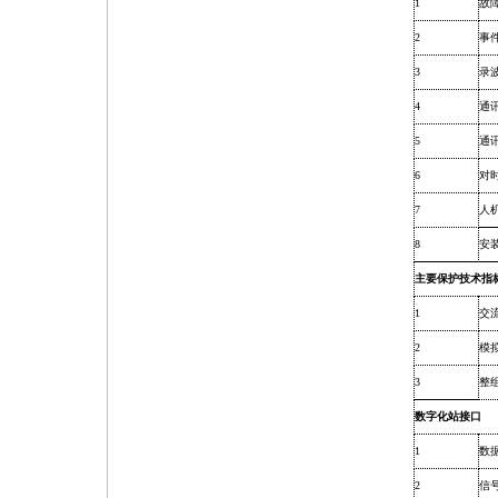
1
故
2
事
3
录
4
通
5
通
6
对
7
人
8
安
主要保护技术指
1
交
2
模
3
整
数字化站接口
1
数
2
信