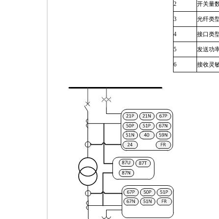
2
开关量
3
光纤类
4
接口类
5
发送功
6
接收灵