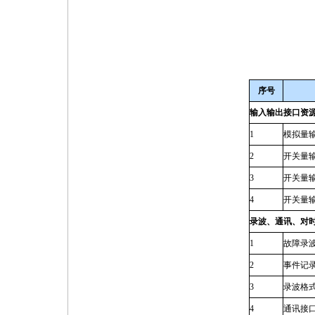
序号
输入输出接口资
1
模拟量
2
开关量
3
开关量
4
开关量
录波、通讯、对
1
故障录
2
事件记
3
录波格
4
通讯接