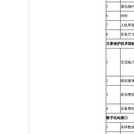
5
通讯规
6
对时
7
人机界
8
安装尺
主要保护技术指
1
交流输
2
模拟量
3
差动整
4
后备整
数字化站接口
1
采样数